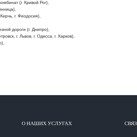
мбинат (г. Кривой Рог),
инница),
 Керчь, г. Феодосия),
ной дороги (г. Днипро),
овск, г. Львов, г. Одесса, г. Харков),
),
О НАШИХ УСЛУГАХ
СВЯЗ