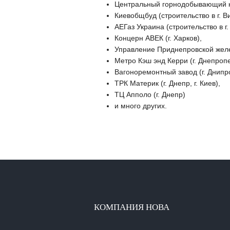
Центральный горнодобывающий ко
Киевобщбуд (строительство в г. В
АЕГаз Украина (строительство в г.
Концерн АВЕК (г. Харков),
Управление Приднепровской желез
Метро Кэш энд Керри (г. Днепропетр
Вагоноремонтный завод (г. Днипро
ТРК Материк (г. Днепр, г. Киев),
ТЦ Апполо (г. Днепр)
и много других.
КОМПАНИЯ НОВА