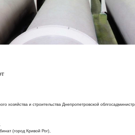
ют
го хозяйства и строительства Днепропетровской облгосадминистр
,
нат (город Кривой Рог),