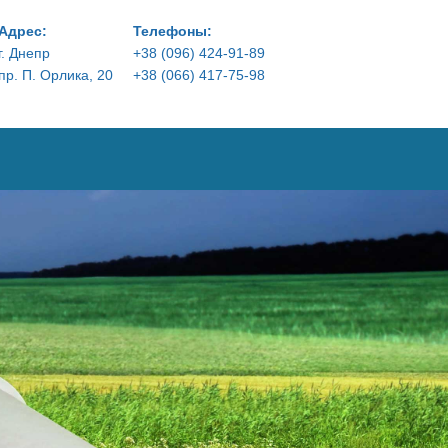
Адрес:
Телефоны:
г. Днепр
+38 (096) 424-91-89
пр. П. Орлика, 20
+38 (066) 417-75-98