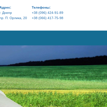
Адрес:
Телефоны:
г. Днепр
+38 (096) 424-91-89
пр. П. Орлика, 20
+38 (066) 417-75-98